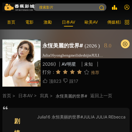
首页
電影
激勵
日本AV
歐美AV
傳媒精選
8
永恆美麗的世界#
.0
(2026 )
Julia16yonghengmeilideshijieJULIAJULIAREbecca
2026()
AV明星
未知
|
|
|
打分：
推荐
很差
较差
还行
推荐
力荐
顶
823
踩
17
首页 >
日本AV >
寫真 >
返回上一页
永恆美麗的世界#
Julia16 永恒美丽的世界#JULIA JULIA REbecca
剧