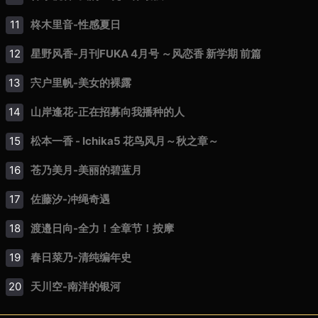
11
柊木里音-性感夏日
12
星野风香-月刊FUKA 4月号 ～风恋香 新学期 前篇
13
宍户里帆-美女的裸露
14
山岸逢花-正在招募向我播种的人
15
松本一香 - Ichika5 花鸟风月～秋之章～
16
苍乃美月-美丽的碧蓝月
17
佐藤汐-冲绳奇遇
18
渡邉日向-全力！全章节！按摩
19
春日菜乃-清纯编年史
20
天川空-南洋的银河