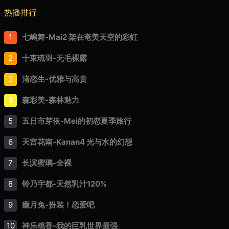
热播排行
1
七嶋舞-Mai2 架在奄美天空的彩虹
2
十束琉羽-无毛裸露
3
渚恋生-优雅与高贵
4
森彩美-森林魅力
5
五日市芽依-Mei的初恋夏季旅行
6
天宫花南-Kanan4 光与水的幻想
7
长滨蜜璃-全裸
8
铃乃宇都-天然乳汁120%
9
癒月兔-扮装！恋爱吧
10
神乐桃香-我的巨乳世界最强