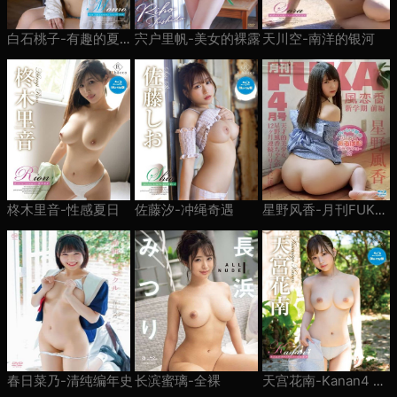
宍户里帆-美女的裸露
天川空-南洋的银河
白石桃子-有趣的夏日之旅
柊木里音-性感夏日
佐藤汐-冲绳奇遇
星野风香-月刊FUKA 4月号 ～风恋香 新学期 前篇
春日菜乃-清纯编年史
长滨蜜璃-全裸
天宫花南-Kanan4 光与水的幻想