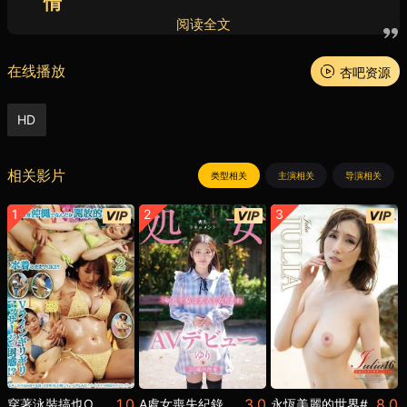
情
阅读全文
在线播放
杏吧资源
HD
相关影片
类型相关
主演相关
导演相关
1
2
3
1.0
3.0
8.0
穿著泳裝搞也OK！！
A處女喪失紀錄
永恆美麗的世界#