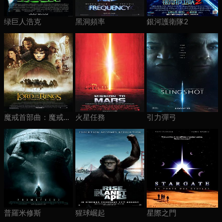
绿巨人浩克
黑洞頻率
銀河護衛隊2
火星任務
引力彈弓
魔戒首部曲：魔戒現身
普羅米修斯
猩球崛起
星際之門