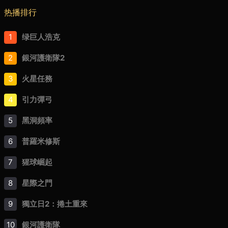
热播排行
1
绿巨人浩克
2
銀河護衛隊2
3
火星任務
4
引力彈弓
5
黑洞頻率
6
普羅米修斯
7
猩球崛起
8
星際之門
9
獨立日2：捲土重來
10
銀河護衛隊