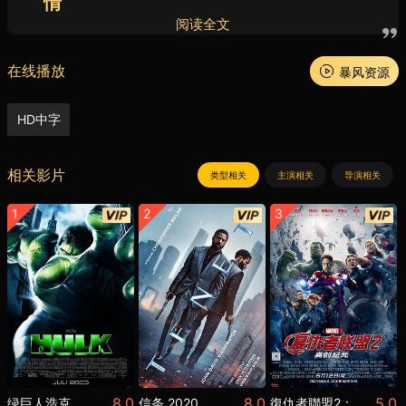
情
混混，自称“星爵”一次行动中他偷了一块神秘球体，
阅读全文
便成为了赏金猎人火箭浣熊（布莱德利·库珀 Bradley
Cooper 配音）、树人格鲁特（范·迪塞尔 Vin Diesel
配音）的绑架目标，而神秘的卡魔拉（佐伊·索尔达娜
在线播放
暴风资源
Zoe Saldana 饰）也对神秘球体势在必得。经过笑料
百出的坎坷遭遇，星爵被迫和这三人，以及复仇心切
HD中字
的“毁灭者”德拉克斯（戴夫·巴蒂斯塔 Dave Bautista
饰）组成小分队逃避“指控者”罗南（李·佩斯 Lee Pace
饰）的追杀。然而这个神秘球体拥有无穷的力量，小
相关影片
类型相关
主演相关
导演相关
分队必须团结一致对付罗南，才有可能解救整个银河
系，银河护卫队由此诞生。
1
2
3
8.0
8.0
5.0
绿巨人浩克
信条 2020
復仇者聯盟2：奧創紀元