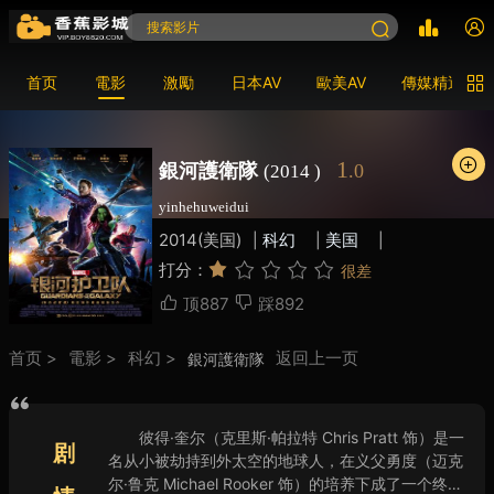
首页
電影
激勵
日本AV
歐美AV
傳媒精選
1
銀河護衛隊
.0
(2014 )
yinhehuweidui
2014(美国)
科幻
美国
|
|
|
打分：
很差
很差
较差
还行
推荐
力荐
顶
887
踩
892
首页 >
電影 >
科幻 >
返回上一页
銀河護衛隊
彼得·奎尔（克里斯·帕拉特 Chris Pratt 饰）是一
剧
名从小被劫持到外太空的地球人，在义父勇度（迈克
尔·鲁克 Michael Rooker 饰）的培养下成了一个终极