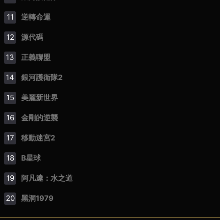
11
逆轉命運
12
源代碼
13
正義聯盟
14
銀河護衛隊2
15
美麗新世界
16
金剛的逆襲
17
移動迷宮2
18
B星球
19
阿凡達：水之道
20
黑洞1979